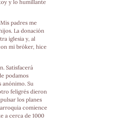
oy y lo humillante
 «Mis padres me
hijos. La donación
a iglesia y, al
con mi bróker, hice
. Satisfacerá
nde podamos
és anónimo. Su
tro feligrés dieron
pulsar los planes
a parroquia comience
te a cerca de 1000