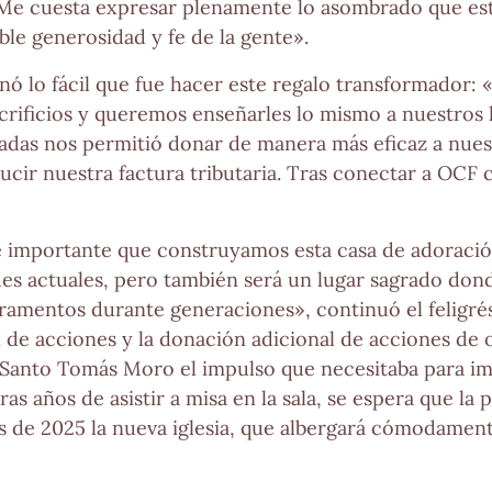
Me cuesta expresar plenamente lo asombrado que est
íble generosidad y fe de la gente».
ó lo fácil que fue hacer este regalo transformador:
crificios y queremos enseñarles lo mismo a nuestros 
adas nos permitió donar de manera más eficaz a nuestr
cir nuestra factura tributaria. Tras conectar a OCF 
 importante que construyamos esta casa de adoración
des actuales, pero también será un lugar sagrado do
cramentos durante generaciones», continuó el feligr
de acciones y la donación adicional de acciones de o
Santo Tomás Moro el impulso que necesitaba para im
as años de asistir a misa en la sala, se espera que l
les de 2025 la nueva iglesia, que albergará cómodamen