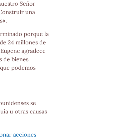
nuestro Señor
«Construir una
s».
terminado porque la
 de 24 millones de
. Eugene agradece
s de bienes
orque podemos
ounidenses se
uia u otras causas
nar acciones